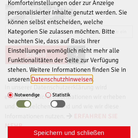
Komforteinstellungen oder zur Anzeige
personalisierter Inhalte genutzt werden. Sie
können selbst entscheiden, welche
Kategorien Sie zulassen möchten. Bitte
beachten Sie, dass auf Basis Ihrer
Einstellungen womöglich nicht mehr alle
Funktionalitäten der Seite zur Verfügung
stehen. Weitere Informationen finden Sie in
unseren
Datenschutzhinweisen
.
In unserer Datenschutzerklärung wird
Notwendige
Statistik
erläutert, welche Informationen wir erheben
und aus welchem Grund und wie wir diese
Informationen nutzen.
ERFAHREN SIE
MEHR
Speichern und schließen