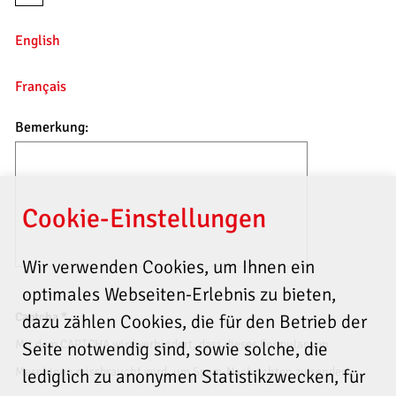
English
Français
Bemerkung:
Cookie-Einstellungen
Wir verwenden Cookies, um Ihnen ein
optimales Webseiten-Erlebnis zu bieten,
Captcha
*
dazu zählen Cookies, die für den Betrieb der
Mit dem CAPTCHA wird verhindert, dass dieses Formular von
Seite notwendig sind, sowie solche, die
Maschinen missbraucht wird, um Spam-Nachrichten zu senden.
lediglich zu anonymen Statistikzwecken, für