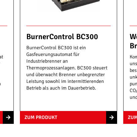
156-1 clause 10.5
0156-2
erklärung
TALOG
.
eiter.
U (Niederspannungsrichtlinie)
BurnerControl BC300
We
U (EMV-Richtlinie)
B
BurnerControl BC300 ist ein
/426 (Gasgeräteverordnung GAR)
Gasfeuerungsautomat für
EU (RoHS)
at
Kom
Industriebrenner an
r
un
Thermoprozessanlagen. BC300 steuert
bes
und überwacht Brenner unbegrenzter
unk
Leistung sowohl im intermittierenden
m
pun
Betrieb als auch im Dauerbetrieb.
CO
und
ZUM PRODUKT
ZUM