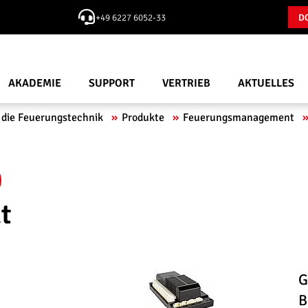
+49 6227 6052-33
D
AKADEMIE
SUPPORT
VERTRIEB
AKTUELLES
 die Feuerungstechnik
Produkte
Feuerungsmanagement
0
t
G
B