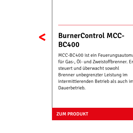
Wandaufbaugehäuse
Zündtrafo
DIN EN 50
DIN EN 5
ZUM ANSPRECHPARTNER
EU-Konformitäts
Weiteres Zubehör finden Sie im
PRODUKTKA
<
Zubehör erhalten Sie über unsere Vertriebsmitarb
2014/35/E
c BT300
BurnerControl MCC-
2014/30/E
BC400
g BurnerTronic
(EU) 2016
VERTRIEB
orteile einer
2011/65/
MCC-BC400 ist ein Feuerungsautom
stoff-/Luft-
für Gas-, Öl- und Zweistoffbrenner. E
t einem
steuert und überwacht sowohl
nersteuergerät. Mit
Brenner unbegrenzter Leistung im
intermittierenden Betrieb als auch i
n einfach
Dauerbetrieb.
ZUM PRODUKT