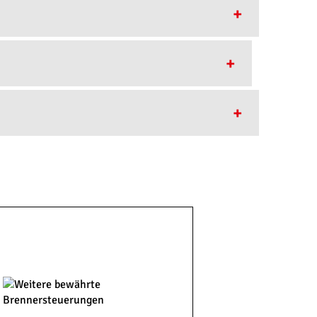
OFIBUS DP PBM100
DBUS TCP EBM102
OFINET EBM112
ienung und Parametrierung mittels Symbolen