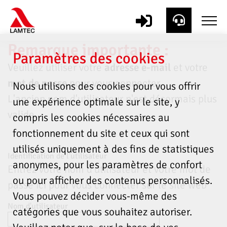
Remarque importante :
Paramètres des cookies
Veuillez utiliser votre
adresse e-mail
et votre
mot de passe
pour vous connecter.
Nous utilisons des cookies pour vous offrir
L'ancien nom d'utilisateur n'est désormais plus
une expérience optimale sur le site, y
valide.
compris les cookies nécessaires au
fonctionnement du site et ceux qui sont
utilisés uniquement à des fins de statistiques
Identification de l'utilisateur
anonymes, pour les paramètres de confort
Entrez votre nom d'utilisateur et votre mot de
ou pour afficher des contenus personnalisés.
passe ici pour vous connecter sur le site web
Vous pouvez décider vous-même des
Nom d'utilisateur
catégories que vous souhaitez autoriser.