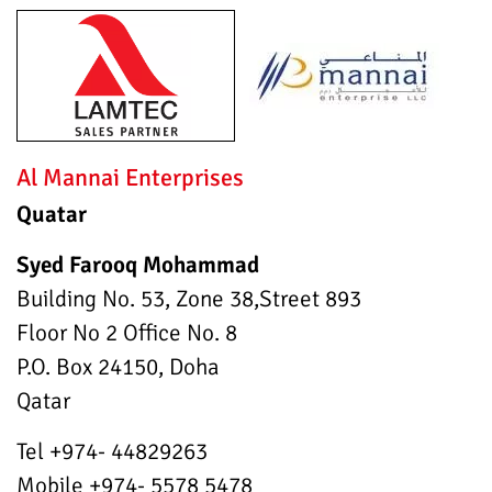
Al Mannai Enterprises
Quatar
Syed Farooq Mohammad
Building No. 53, Zone 38,Street 893
Floor No 2 Office No. 8
P.O. Box 24150, Doha
Qatar
Tel +974- 44829263
Mobile +974- 5578 5478