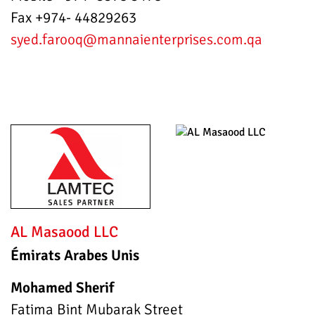
Fax +974- 44829263
syed.farooq
@mannaienterprises.com.qa
AL Masaood LLC
Émirats Arabes Unis
Mohamed Sherif
Fatima Bint Mubarak Street