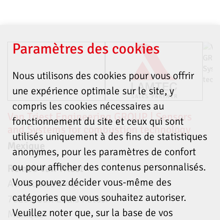
Paramètres des cookies
Nous utilisons des cookies pour vous offrir
une expérience optimale sur le site, y
compris les cookies nécessaires au
Van Triest Engineering GROUP | Sensors
fonctionnement du site et ceux qui sont
and Systems for combustion technology
utilisés uniquement à des fins de statistiques
Mexique
anonymes, pour les paramètres de confort
ou pour afficher des contenus personnalisés.
Remco Van Triest
Vous pouvez décider vous-même des
Av. Técnica 1'41
catégories que vous souhaitez autoriser.
78290 San Louis Potosi
Veuillez noter que, sur la base de vos
Mexique