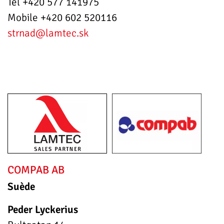
Tel +420 577 141975
Mobile +420 602 520116
strnad
@lamtec.sk
COMPAB AB
Suède
Peder Lyckerius