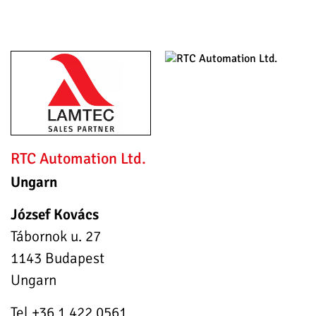
RTC Automation Ltd.
Ungarn
József Kovács
Tábornok u. 27
1143 Budapest
Ungarn
Tel +36 1 422 0561