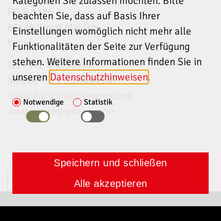
Kategorien Sie zulassen möchten. Bitte
P.O.B 1186
beachten Sie, dass auf Basis Ihrer
83110 Kiryat Malakhi
Einstellungen womöglich nicht mehr alle
Israel
Funktionalitäten der Seite zur Verfügung
stehen. Weitere Informationen finden Sie in
Tel +972 8 9330917
unseren
Datenschutzhinweisen
.
Mobile +972 50 8494500
shaked
@shaked-energy.com
Notwendige
Statistik
www.shaked-energy.com
Speichern und schließen
Alle akzeptieren