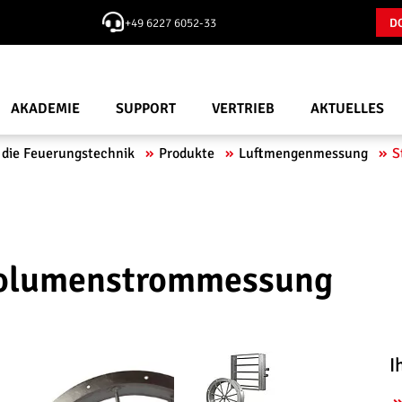
+49 6227 6052-33
D
AKADEMIE
SUPPORT
VERTRIEB
AKTUELLES
 die Feuerungstechnik
Produkte
Luftmengenmessung
S
Volumenstrommessung
I