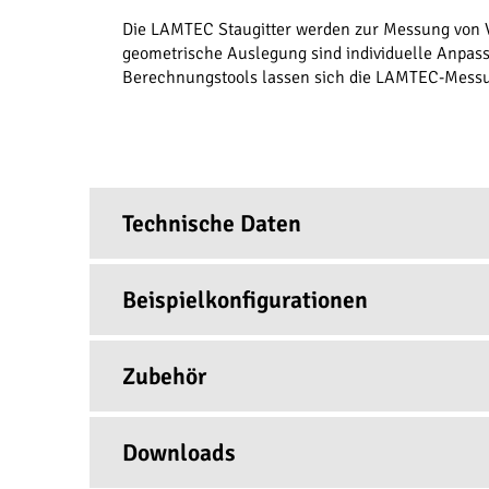
Die LAMTEC Staugitter werden zur Messung von 
geometrische Auslegung sind individuelle Anpas
Berechnungstools lassen sich die LAMTEC-Mess
Technische Daten
Technische Daten
Beispielkonfigurationen
Zubehör
Differenzdruckmessumformer 0 ... 250 Pas
Downloads
Differenzdruckmessumformer 0 ... 1000 Pa