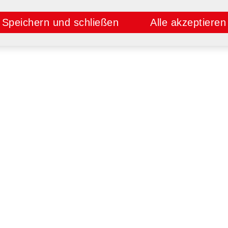
Speichern und schließen
Alle akzeptieren
E
UNTERNEHMEN
loads
Unternehmen
nikhotline
Ansprechpartner
emie
Vertrieb
Karriere