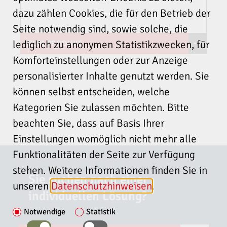
DIN EN 1643
Brennstoff ÖL
dazu zählen Cookies, die für den Betrieb der
DIN EN 12067-2
z.B. FA1, Siemens (L&G) LAL and LOK, Siemens
Seite notwendig sind, sowie solche, die
DIN EN 13611
(L&G) LAE1
ISO 23552-1
lediglich zu anonymen Statistikzwecken, für
ZUM PRODUKT
DIN EN 61508, parts 1, 2 and
BC43x Ersatz von Feuerungsautomaten Zweistoff-
Komforteinstellungen oder zur Anzeige
3
Anwendung
DIN EN 50156-2
personalisierter Inhalte genutzt werden. Sie
z.B. FA1, Siemens (L&G) LEC1, Honeywell 7800,
DIN EN 50156-1, clause
Siemens LGK16
können selbst entscheiden, welche
10.5.5.
Kategorien Sie zulassen möchten. Bitte
EU-Konformitätserklärung
beachten Sie, dass auf Basis Ihrer
2014/35/EU
Einstellungen womöglich nicht mehr alle
(Niederspannungsrichtlinie)
Funktionalitäten der Seite zur Verfügung
2014/30/EU (EMV-
Richtlinie)
stehen. Weitere Informationen finden Sie in
Sie suchen nach einer
2014/68/EU
unseren
Datenschutzhinweisen
.
(Druckgeräterichtlinie Kat. 4
individuellen Lösung?
Module B+D)
Notwendige
Statistik
(EU) 2016/426
(Gasgeräteverordnung GAR)