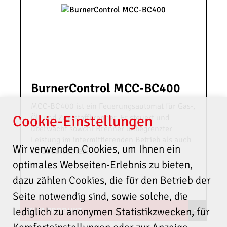
Brennermanagementsysteme und Zubehör -
Produktkatalog
ETAMATIC, FMS, VMS - Produktinformation gemäß
der Verordnung (EU) 2023/2854 ("Datenverordnung")
für vernetzte Produkte
BurnerControl MCC-BC400
Weitere Downloads finden Sie im
Support-Bereich
.
MCC-BC400 ist ein Feuerungsautomat für Gas-,
Cookie-Einstellungen
Öl- und Zweistoffbrenner. Er steuert und
überwacht sowohl Brenner unbegrenzter
Leistung im intermittierenden Betrieb als auch
Wir verwenden Cookies, um Ihnen ein
im Dauerbetrieb.
optimales Webseiten-Erlebnis zu bieten,
dazu zählen Cookies, die für den Betrieb der
Seite notwendig sind, sowie solche, die
lediglich zu anonymen Statistikzwecken, für
ZUM PRODUKT