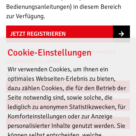
Bedienungsanleitungen) in diesem Bereich
zur Verfügung.
JETZT REGISTRIEREN
Cookie-Einstellungen
Bitte melden Sie sich hier an, um weitere
Downloads zu sehen.
Wir verwenden Cookies, um Ihnen ein
Suche
optimales Webseiten-Erlebnis zu bieten,
Produkte/Produktgruppen
dazu zählen Cookies, die für den Betrieb der
Seite notwendig sind, sowie solche, die
Sprache
lediglich zu anonymen Statistikzwecken, für
Komforteinstellungen oder zur Anzeige
Kategorie
personalisierter Inhalte genutzt werden. Sie
können selbst entscheiden, welche