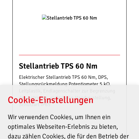
(Niederspannungsrichtlinie)
2014/30/EU (EMV-
Richtlinie)
2011/65/EU (RoHS)
USA und Kanada (nur für 120V)
UL 60730-1
UL 60730-2-14
CSA E60730-1
Stellantrieb TPS 60 Nm
CSA E60730-2-14
Elektrischer Stellantrieb TPS 60 Nm, DPS,
EX Bescheinigung
Stellungsrückmeldung Potentiometer 5 kΩ,
Leitplastik, Endlagenschalter zur Begrenzung
Ex-Zone 2
Cookie-Einstellungen
des Antriebes, elektrische Handverstellung,
IEC 60079-0
Schutzart IP65
IEC 60079-15
IEC 60079-31
Wir verwenden Cookies, um Ihnen ein
optimales Webseiten-Erlebnis zu bieten,
dazu zählen Cookies, die für den Betrieb der