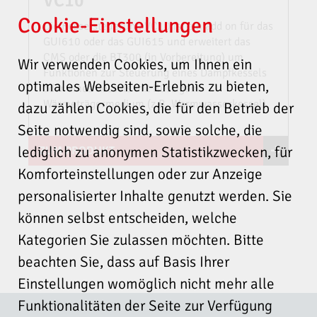
VC10
Cookie-Einstellungen
Die Kesselsteuerung VC10 ist ein add on für das
GUI610 oder das GUI615 und erweitert das
CMS oder die BT300 (in Vorbereitung) um
Wir verwenden Cookies, um Ihnen ein
Funktionen zur Steuerung eines Dampfkessels
optimales Webseiten-Erlebnis zu bieten,
oder eines Kessels mit flüssigem
Wärmeträgermedium (z.B. Warmwasserkessel).
dazu zählen Cookies, die für den Betrieb der
Seite notwendig sind, sowie solche, die
lediglich zu anonymen Statistikzwecken, für
ZUM PRODUKT
Komforteinstellungen oder zur Anzeige
personalisierter Inhalte genutzt werden. Sie
können selbst entscheiden, welche
Kategorien Sie zulassen möchten. Bitte
beachten Sie, dass auf Basis Ihrer
Einstellungen womöglich nicht mehr alle
Funktionalitäten der Seite zur Verfügung